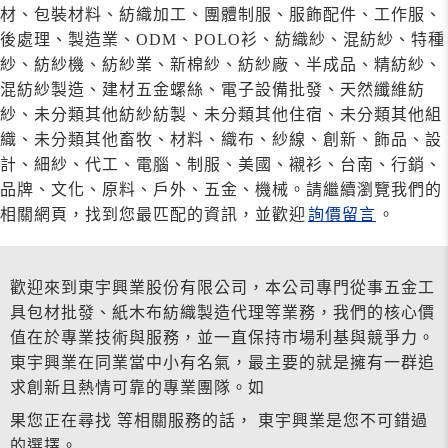
材、包裝材料、紡織加工、團體制服、服飾配件、工作服、
後處理、製造業、ODM、POLO衫、紡織紗、混紡紗、特種
紗、紡紗機、紡紗業、新棉紗、紡紗廠、半成品、精紡紗、
混紡紗製造、建材五金螺絲、電子設備批發、天然纖維紡
紗、未分類其他紡紗紡製、未分類其他住宿、未分類其他組
織、未分類其他畜牧、材料、織布、紗線、創新、飾品、設
計、細紗、代工、電腦、制服、美國、襯衫、台南、行銷、
品牌、文化、原料、戶外、五金、機械。請繼續瀏覽我們的
相關網頁，找到您最匹配的資訊，並歡迎
詢價留言
。
歡迎來到東宇興業股份有限公司，本公司專門從事五金工
具包材批發、紙木布紡織製造代理等業務，我們的核心價
值在於專業技術與服務，並一直保持市場利基與競爭力。
東宇興業在同業當中小有名氣，最主要的就是擁有一群追
求創新且熱情可靠的專業團隊。如
果您正在尋找 等相關服務的話， 東宇興業是您不可錯過
的選擇。